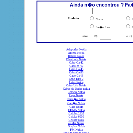
Ainda n�o encontrou ? Fa
Produtos
Novos
U
Pre�o fixo
P
Entre
R$
e R$
Adaptador Nokia
Antena Nokia
Bateria Nokia
Bluetooth Nokia
Cabo Ca-42
Cabo ca-45
Cabo Ca-45
Cabo Ca-53
Cabo Ca45
Cabo Dku-2
Cabo Nokia
Cabo Usb Nokia
Cabos de Dados nokia
Camera Nokia
Capa Nokia
Carca�a Nokia
Cart�o Nokia
Case Nokia
CDMA Nokia
Celular 1110
Celular 6030
Celular 6060
celular Nokia
Display Nokia
FM Nokia
fone de ouvido nokia