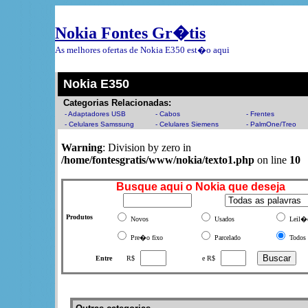
Nokia Fontes Gr�tis
As melhores ofertas de Nokia E350 est�o aqui
Nokia E350
Categorias Relacionadas:
- Adaptadores USB
- Cabos
- Frentes
- Celulares Samssung
- Celulares Siemens
- PalmOne/Treo
Warning
: Division by zero in
/home/fontesgratis/www/nokia/texto1.php
on line
10
Busque aqui o Nokia que deseja
Produtos
Novos
Usados
Leil�
Pre�o fixo
Parcelado
Todos
Entre
R$
e R$