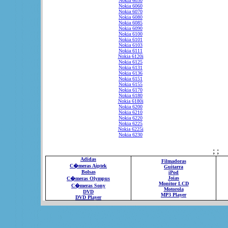
Nokia 6030
Nokia 6060
Nokia 6070
Nokia 6080
Nokia 6085
Nokia 6090
Nokia 6100
Nokia 6101
Nokia 6103
Nokia 6111
Nokia 6120i
Nokia 6125
Nokia 6131
Nokia 6136
Nokia 6151
Nokia 6155
Nokia 6170
Nokia 6180
Nokia 6180i
Nokia 6200
Nokia 6210
Nokia 6220
Nokia 6225
Nokia 6225i
Nokia 6230
; ;
Adidas
Filmadoras
C�meras Aiptek
Guitarra
Bolsas
iPod
Joias
C�meras Olympus
Monitor LCD
C�meras Sony
Motorola
DVD
MP3 Player
DVD Player