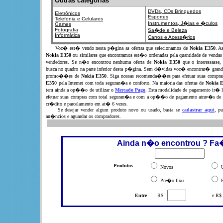
Outras categorias
DVDs, CDs
Brinquedos
Eletrônicos
Esportes
Telefonia e Celulares
Instrumentos,
J�ias e �culos
Games
Fotografia
Sa�de e Beleza
Informática
Carros e Acess�rios
Voc� est� vendo nesta p�gina as ofertas que selecionamos de
Nokia E350
. A
Nokia E350
ou similares que encontramos est�o ordenadas pela quantidade de vendas
vendedores. Se n�o encontrou nenhuma oferta de
Nokia E350
que o interessasse
busca no quadro na parte inferior desta p�gina. Sem d�vidas voc� encontrar� grande
promo��es de
Nokia E350
. Siga nossas recomenda��es para efetuar suas compr
E350
pela Internet com toda seguran�a e conforto. Na maioria das ofertas de
Nokia 
tem ainda a op��o de utilizar o
Mercado Pago
. Esta modalidade de pagamento ir� l
efetuar suas compras com total seguran�a e com a op��o de pagamento atrav�s de 
cr�dito e parcelamento em at� 6 vezes.
Se desejar vender algum produto novo ou usado, basta se
cadastrar aqui
, pu
an�ncios e aguardar os compradores.
Ainda n�o encontrou ? Fa
Produtos
Novos
U
Pre�o fixo
P
Entre
R$
e R$