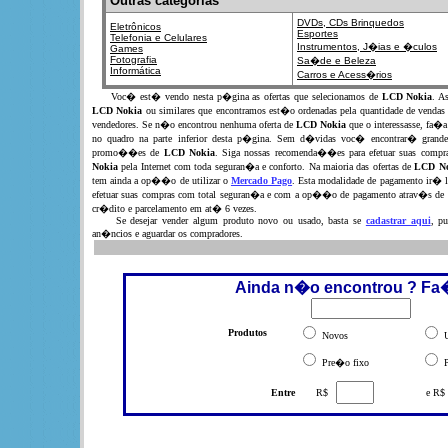
Outras categorias
DVDs, CDs
Brinquedos
Eletrônicos
Esportes
Telefonia e Celulares
Instrumentos,
J�ias e �culos
Games
Fotografia
Sa�de e Beleza
Informática
Carros e Acess�rios
Voc� est� vendo nesta p�gina as ofertas que selecionamos de
LCD Nokia
. A
LCD Nokia
ou similares que encontramos est�o ordenadas pela quantidade de vendas
vendedores. Se n�o encontrou nenhuma oferta de
LCD Nokia
que o interessasse, fa�
no quadro na parte inferior desta p�gina. Sem d�vidas voc� encontrar� grandes
promo��es de
LCD Nokia
. Siga nossas recomenda��es para efetuar suas comp
Nokia
pela Internet com toda seguran�a e conforto. Na maioria das ofertas de
LCD No
tem ainda a op��o de utilizar o
Mercado Pago
. Esta modalidade de pagamento ir� l
efetuar suas compras com total seguran�a e com a op��o de pagamento atrav�s de 
cr�dito e parcelamento em at� 6 vezes.
Se desejar vender algum produto novo ou usado, basta se
cadastrar aqui
, pu
an�ncios e aguardar os compradores.
Ainda n�o encontrou ? Fa
Produtos
Novos
U
Pre�o fixo
P
Entre
R$
e R$