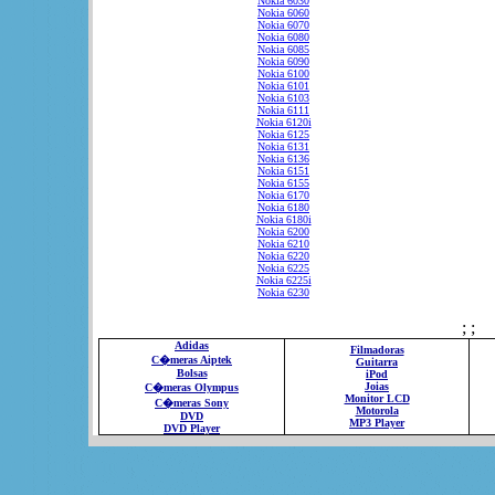
Nokia 6030
Nokia 6060
Nokia 6070
Nokia 6080
Nokia 6085
Nokia 6090
Nokia 6100
Nokia 6101
Nokia 6103
Nokia 6111
Nokia 6120i
Nokia 6125
Nokia 6131
Nokia 6136
Nokia 6151
Nokia 6155
Nokia 6170
Nokia 6180
Nokia 6180i
Nokia 6200
Nokia 6210
Nokia 6220
Nokia 6225
Nokia 6225i
Nokia 6230
; ;
Adidas
Filmadoras
C�meras Aiptek
Guitarra
Bolsas
iPod
Joias
C�meras Olympus
Monitor LCD
C�meras Sony
Motorola
DVD
MP3 Player
DVD Player