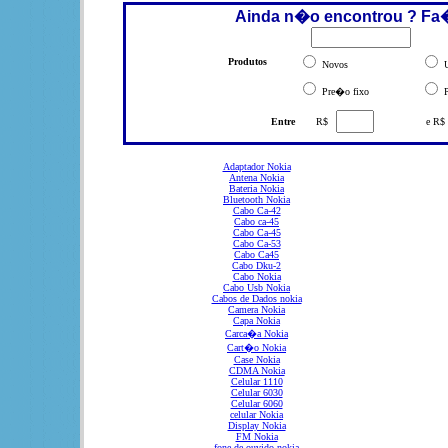
Ainda n�o encontrou ? Fa
Produtos
Novos
U
Pre�o fixo
P
Entre
R$
e R$
Adaptador Nokia
Antena Nokia
Bateria Nokia
Bluetooth Nokia
Cabo Ca-42
Cabo ca-45
Cabo Ca-45
Cabo Ca-53
Cabo Ca45
Cabo Dku-2
Cabo Nokia
Cabo Usb Nokia
Cabos de Dados nokia
Camera Nokia
Capa Nokia
Carca�a Nokia
Cart�o Nokia
Case Nokia
CDMA Nokia
Celular 1110
Celular 6030
Celular 6060
celular Nokia
Display Nokia
FM Nokia
fone de ouvido nokia