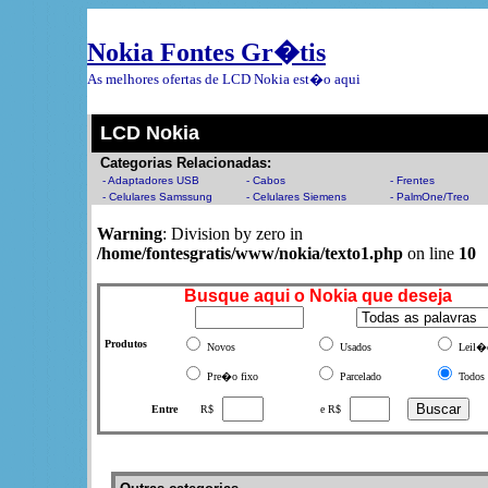
Nokia Fontes Gr�tis
As melhores ofertas de LCD Nokia est�o aqui
LCD Nokia
Categorias Relacionadas:
- Adaptadores USB
- Cabos
- Frentes
- Celulares Samssung
- Celulares Siemens
- PalmOne/Treo
Warning
: Division by zero in
/home/fontesgratis/www/nokia/texto1.php
on line
10
Busque aqui o Nokia que deseja
Produtos
Novos
Usados
Leil�
Pre�o fixo
Parcelado
Todos
Entre
R$
e R$