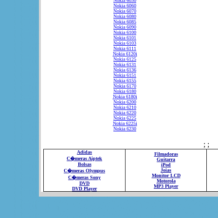
Nokia 6030
Nokia 6060
Nokia 6070
Nokia 6080
Nokia 6085
Nokia 6090
Nokia 6100
Nokia 6101
Nokia 6103
Nokia 6111
Nokia 6120i
Nokia 6125
Nokia 6131
Nokia 6136
Nokia 6151
Nokia 6155
Nokia 6170
Nokia 6180
Nokia 6180i
Nokia 6200
Nokia 6210
Nokia 6220
Nokia 6225
Nokia 6225i
Nokia 6230
; ;
Adidas
Filmadoras
C�meras Aiptek
Guitarra
Bolsas
iPod
Joias
C�meras Olympus
Monitor LCD
C�meras Sony
Motorola
DVD
MP3 Player
DVD Player