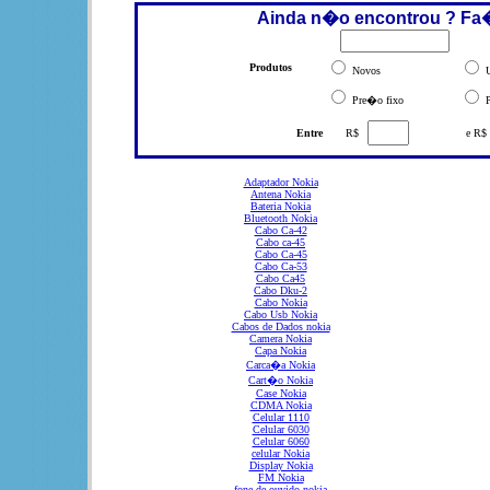
Ainda n�o encontrou ? Fa
Produtos
Novos
U
Pre�o fixo
P
Entre
R$
e R$
Adaptador Nokia
Antena Nokia
Bateria Nokia
Bluetooth Nokia
Cabo Ca-42
Cabo ca-45
Cabo Ca-45
Cabo Ca-53
Cabo Ca45
Cabo Dku-2
Cabo Nokia
Cabo Usb Nokia
Cabos de Dados nokia
Camera Nokia
Capa Nokia
Carca�a Nokia
Cart�o Nokia
Case Nokia
CDMA Nokia
Celular 1110
Celular 6030
Celular 6060
celular Nokia
Display Nokia
FM Nokia
fone de ouvido nokia