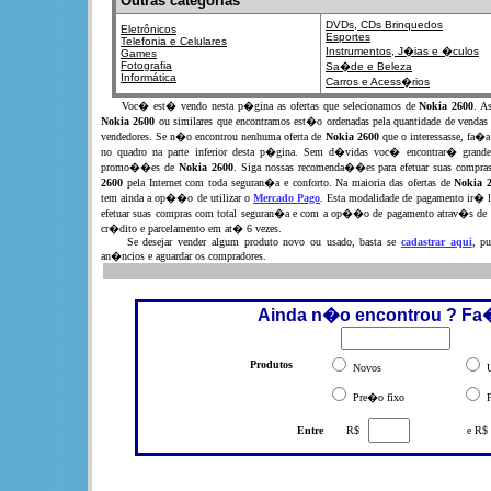
Outras categorias
DVDs, CDs
Brinquedos
Eletrônicos
Esportes
Telefonia e Celulares
Instrumentos,
J�ias e �culos
Games
Fotografia
Sa�de e Beleza
Informática
Carros e Acess�rios
Voc� est� vendo nesta p�gina as ofertas que selecionamos de
Nokia 2600
. A
Nokia 2600
ou similares que encontramos est�o ordenadas pela quantidade de vendas
vendedores. Se n�o encontrou nenhuma oferta de
Nokia 2600
que o interessasse, fa�
no quadro na parte inferior desta p�gina. Sem d�vidas voc� encontrar� grandes
promo��es de
Nokia 2600
. Siga nossas recomenda��es para efetuar suas compra
2600
pela Internet com toda seguran�a e conforto. Na maioria das ofertas de
Nokia 
tem ainda a op��o de utilizar o
Mercado Pago
. Esta modalidade de pagamento ir� l
efetuar suas compras com total seguran�a e com a op��o de pagamento atrav�s de 
cr�dito e parcelamento em at� 6 vezes.
Se desejar vender algum produto novo ou usado, basta se
cadastrar aqui
, pu
an�ncios e aguardar os compradores.
Ainda n�o encontrou ? Fa
Produtos
Novos
U
Pre�o fixo
P
Entre
R$
e R$