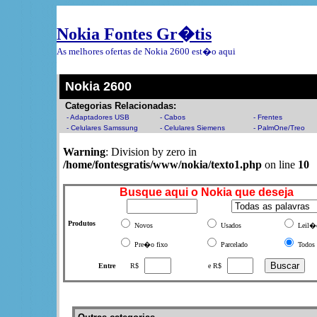
Nokia Fontes Gr�tis
As melhores ofertas de Nokia 2600 est�o aqui
Nokia 2600
Categorias Relacionadas:
- Adaptadores USB
- Cabos
- Frentes
- Celulares Samssung
- Celulares Siemens
- PalmOne/Treo
Warning
: Division by zero in
/home/fontesgratis/www/nokia/texto1.php
on line
10
Busque aqui o Nokia que deseja
Produtos
Novos
Usados
Leil�
Pre�o fixo
Parcelado
Todos
Entre
R$
e R$