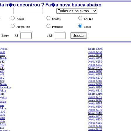
da n�o encontrou ? Fa�a nova busca abaixo
s
Novos
Usados
Leil�o
Pre�o fixo
Parcelado
Todos
Entre
R$
e R$
 Nokia
Nokia 6230i
okia
Nokia 6233
Nokia
Nokia 6234
 Nokia
Nokia 6235
a-42
Nokia 6250
-45
Nokia 6255
a-45
Nokia 6255i
a-53
Nokia 6260
a45
Nokia 6265
ku-2
Nokia 6270
okia
Nokia 6280
 Nokia
Nokia 6282
os nokia
Nokia 6288
okia
Nokia 6310
kia
Nokia 6310i
Nokia 6510
Nokia
Nokia 6560
Nokia
Nokia 6585
kia
Nokia 6600
okia
Nokia 6610
1110
Nokia 6610i
6030
Nokia 6620
6060
Nokia 6630
Nokia
Nokia 6650
Nokia
Nokia 6660
kia
Nokia 6670
do nokia