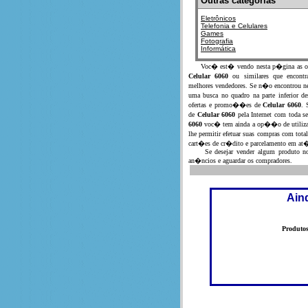
Outras categorias
Eletrônicos
Telefonia e Celulares
Games
Fotografia
Informática
Voc� est� vendo nesta p�gina as ofe
Celular 6060
ou similares que encontr
melhores vendedores. Se n�o encontrou n
uma busca no quadro na parte inferior
ofertas e promo��es de
Celular 6060
. 
de
Celular 6060
pela Internet com toda s
6060
voc� tem ainda a op��o de utiliz
lhe permitir efetuar suas compras com t
cart�es de cr�dito e parcelamento em at�
Se desejar vender algum produto no
an�ncios e aguardar os compradores.
Ain
Produto