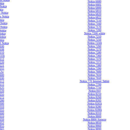
Nokia 6680
kia
Nokia 6681
Nokia
Nokia 6800
kia
Nokia 6810
r Nokia
Nokia 6820
o Nokia
Nokia 6822
kia
Nokia 7110
 Nokia
Nokia 7160
Nokia
Nokia 7170
Nokia 7200
Nokia
Nokia 7200 white
okia
Nokia 7210
Nokia
Nokia 7250
kia
Nokia 7250i
d Nokia
Nokia 7260
100
Nokia 7270
108
Nokia 7280
110
Nokia 7360
110i
Nokia 7370
112
Nokia 7373
220
Nokia 7380
221
Nokia 7390
255
Nokia 7600
12w
Nokia 7610
600
Nokia 7650
100
Nokia 770 Internet Tablet
112
Nokia 7700
115
Nokia 7710
125
Nokia 810
220
Nokia 8210
255
Nokia 8260
272
Nokia 8265
280
Nokia 8265i
300
Nokia 8280
310
Nokia 8280i
355
Nokia 8310
600
Nokia 8800
610
Nokia 8800 Sirocco
650
Nokia 8850
652
Nokia 8860
855
Nokia 8890
865