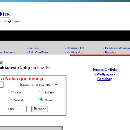
tis
060 est�o aqui
- Frentes
- Celulares LG
- Celulares Motorola
res Siemens
- PalmOne/Treo
- Kit Viva Voz
- Baterias
in
okia/texto1.php
on line
10
Fontes Gr�tis
SWallpapers
 o Nokia que deseja
Betashop
Usados
Leil�o
Parcelado
Todos
e R$