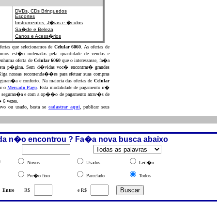
DVDs, CDs
Brinquedos
Esportes
Instrumentos,
J�ias e �culos
Sa�de e Beleza
Carros e Acess�rios
rtas que selecionamos de
Celular 6060
. As ofertas de
amos est�o ordenadas pela quantidade de vendas e
enhuma oferta de
Celular 6060
que o interessasse, fa�a
 desta p�gina. Sem d�vidas voc� encontrar� grandes
Siga nossas recomenda��es para efetuar suas compras
eguran�a e conforto. Na maioria das ofertas de
Celular
ar o
Mercado Pago
. Esta modalidade de pagamento ir�
otal seguran�a e com a op��o de pagamento atrav�s de
 6 vezes.
vo ou usado, basta se
cadastrar aqui
, publicar seus
da n�o encontrou ? Fa�a nova busca abaixo
s
Novos
Usados
Leil�o
Pre�o fixo
Parcelado
Todos
Entre
R$
e R$