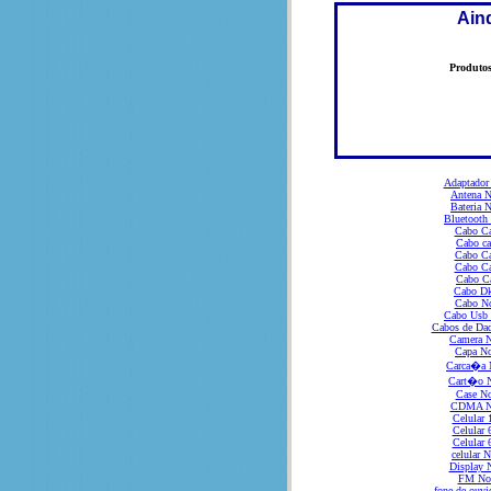
Ain
Produto
Adaptador
Antena N
Bateria 
Bluetooth
Cabo C
Cabo ca
Cabo C
Cabo C
Cabo C
Cabo D
Cabo N
Cabo Usb
Cabos de Dad
Camera N
Capa No
Carca�a 
Cart�o 
Case No
CDMA N
Celular 
Celular 
Celular 
celular 
Display 
FM No
fone de ouvi