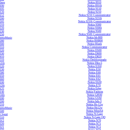
Nokia 8910
.0mp
Nokia 8910i
100
Nokia 9110
105
Nokia 9210
120
Nokia 9210 Communicator
152
Nokia 9210i
200
Nokia 9210i Communicator
205
Nokia 9300
210
Nokia 9300i
220
Nokia 9500
230
Nokia 9500 Communicator
250
Nokia bh-800
ressMusic
Nokia BH800
280
Nokia Black
300
Nokia Communicator
310
Nokia D500
320
Nokia D600
330
Nokia D820
410
Nokia Desbloqueado
510
Nokia Dku-5
510i
Nokia E350
520
Nokia E50
530
Nokia E60
586
Nokia E61
650
Nokia E62
660
Nokia E630
100
Nokia E70
120i
Nokia Edge
125
Nokia Fashion
140
Nokia Gf930
140i
Nokia GSM
180
Nokia hds-3
200
Nokia Hs-12w
210
Nokia Hs12w
ressMusic
Nokia MiniSd
500
Nokia N-Gage
 Sport
Nokia N-Gage QD
510
Nokia N70
012
Nokia N71
020
Nokia N72
021
Nokia N73