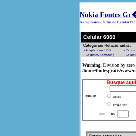
Nokia Fontes Gr�
As melhores ofertas de Celular 6
Celular 6060
Categorias Relacionadas:
- Adaptadores USB
- Cabos
- Celulares Samssung
- Celula
Warning
: Division by zero 
/home/fontesgratis/www/n
Busque aqui
Produtos
Novos
Pre�o fixo
Entre
R$