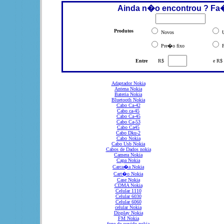
Ainda n�o encontrou ? Fa
Produtos
Novos
U
Pre�o fixo
P
Entre
R$
e R$
Adaptador Nokia
Antena Nokia
Bateria Nokia
Bluetooth Nokia
Cabo Ca-42
Cabo ca-45
Cabo Ca-45
Cabo Ca-53
Cabo Ca45
Cabo Dku-2
Cabo Nokia
Cabo Usb Nokia
Cabos de Dados nokia
Camera Nokia
Capa Nokia
Carca�a Nokia
Cart�o Nokia
Case Nokia
CDMA Nokia
Celular 1110
Celular 6030
Celular 6060
celular Nokia
Display Nokia
FM Nokia
fone de ouvido nokia