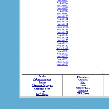
Nokia 6030
Nokia 6060
Nokia 6070
Nokia 6080
Nokia 6085
Nokia 6090
Nokia 6100
Nokia 6101
Nokia 6103
Nokia 6111
Nokia 6120i
Nokia 6125
Nokia 6131
Nokia 6136
Nokia 6151
Nokia 6155
Nokia 6170
Nokia 6180
Nokia 6180i
Nokia 6200
Nokia 6210
Nokia 6220
Nokia 6225
Nokia 6225i
Nokia 6230
; ;
Adidas
Filmadoras
C�meras Aiptek
Guitarra
Bolsas
iPod
Joias
C�meras Olympus
Monitor LCD
C�meras Sony
Motorola
DVD
MP3 Player
DVD Player