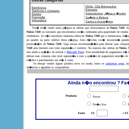
Outras categorias
DVDs, CDs
Brinquedos
Eletrônicos
Esportes
Telefonia e Celulares
Instrumentos,
J�ias e �culos
Games
Fotografia
Sa�de e Beleza
Informática
Carros e Acess�rios
Voc� est� vendo nesta p�gina as ofertas que selecionamos de
Nokia 7260
. A
Nokia 7260
ou similares que encontramos est�o ordenadas pela quantidade de vendas
vendedores. Se n�o encontrou nenhuma oferta de
Nokia 7260
que o interessasse, fa�
no quadro na parte inferior desta p�gina. Sem d�vidas voc� encontrar� grandes
promo��es de
Nokia 7260
. Siga nossas recomenda��es para efetuar suas compra
7260
pela Internet com toda seguran�a e conforto. Na maioria das ofertas de
Nokia 
tem ainda a op��o de utilizar o
Mercado Pago
. Esta modalidade de pagamento ir� l
efetuar suas compras com total seguran�a e com a op��o de pagamento atrav�s de 
cr�dito e parcelamento em at� 6 vezes.
Se desejar vender algum produto novo ou usado, basta se
cadastrar aqui
, pu
an�ncios e aguardar os compradores.
Ainda n�o encontrou ? Fa
Produtos
Novos
U
Pre�o fixo
P
Entre
R$
e R$