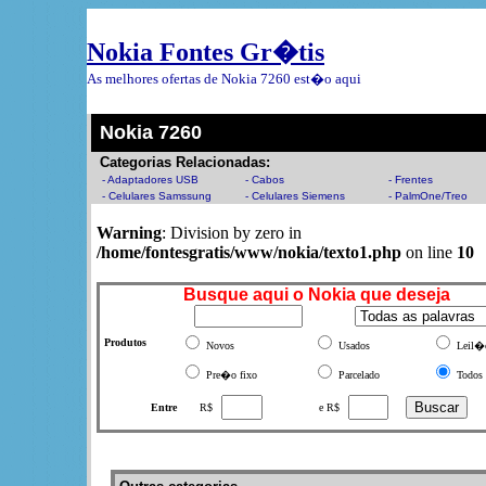
Nokia Fontes Gr�tis
As melhores ofertas de Nokia 7260 est�o aqui
Nokia 7260
Categorias Relacionadas:
- Adaptadores USB
- Cabos
- Frentes
- Celulares Samssung
- Celulares Siemens
- PalmOne/Treo
Warning
: Division by zero in
/home/fontesgratis/www/nokia/texto1.php
on line
10
Busque aqui o Nokia que deseja
Produtos
Novos
Usados
Leil�
Pre�o fixo
Parcelado
Todos
Entre
R$
e R$