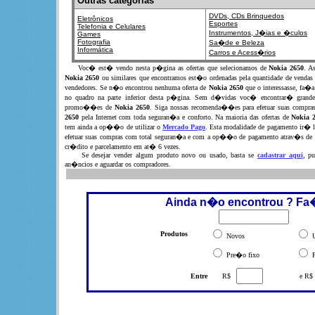
Outras categorias
DVDs, CDs
Brinquedos
Eletrônicos
Esportes
Telefonia e Celulares
Instrumentos,
J�ias e �culos
Games
Fotografia
Sa�de e Beleza
Informática
Carros e Acess�rios
Voc� est� vendo nesta p�gina as ofertas que selecionamos de
Nokia 2650
. A
Nokia 2650
ou similares que encontramos est�o ordenadas pela quantidade de vendas
vendedores. Se n�o encontrou nenhuma oferta de
Nokia 2650
que o interessasse, fa�
no quadro na parte inferior desta p�gina. Sem d�vidas voc� encontrar� grandes
promo��es de
Nokia 2650
. Siga nossas recomenda��es para efetuar suas compra
2650
pela Internet com toda seguran�a e conforto. Na maioria das ofertas de
Nokia 
tem ainda a op��o de utilizar o
Mercado Pago
. Esta modalidade de pagamento ir� l
efetuar suas compras com total seguran�a e com a op��o de pagamento atrav�s de 
cr�dito e parcelamento em at� 6 vezes.
Se desejar vender algum produto novo ou usado, basta se
cadastrar aqui
, pu
an�ncios e aguardar os compradores.
Ainda n�o encontrou ? Fa
Produtos
Novos
U
Pre�o fixo
P
Entre
R$
e R$