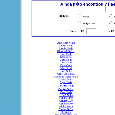
Ainda n�o encontrou ? Fa
Produtos
Novos
U
Pre�o fixo
P
Entre
R$
e R$
Adaptador Nokia
Antena Nokia
Bateria Nokia
Bluetooth Nokia
Cabo Ca-42
Cabo ca-45
Cabo Ca-45
Cabo Ca-53
Cabo Ca45
Cabo Dku-2
Cabo Nokia
Cabo Usb Nokia
Cabos de Dados nokia
Camera Nokia
Capa Nokia
Carca�a Nokia
Cart�o Nokia
Case Nokia
CDMA Nokia
Celular 1110
Celular 6030
Celular 6060
celular Nokia
Display Nokia
FM Nokia
fone de ouvido nokia