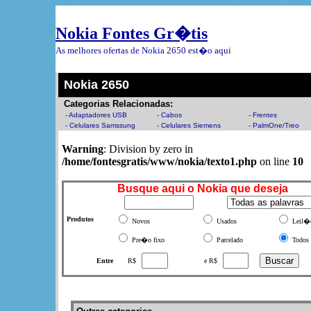
Nokia Fontes Gr�tis
As melhores ofertas de Nokia 2650 est�o aqui
Nokia 2650
Categorias Relacionadas:
- Adaptadores USB
- Cabos
- Frentes
- Celulares Samssung
- Celulares Siemens
- PalmOne/Treo
Warning
: Division by zero in
/home/fontesgratis/www/nokia/texto1.php
on line
10
Busque aqui o Nokia que deseja
Produtos
Novos
Usados
Leil�
Pre�o fixo
Parcelado
Todos
Entre
R$
e R$