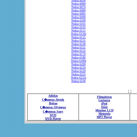
Nokia 6030
Nokia 6060
Nokia 6070
Nokia 6080
Nokia 6085
Nokia 6090
Nokia 6100
Nokia 6101
Nokia 6103
Nokia 6111
Nokia 6120i
Nokia 6125
Nokia 6131
Nokia 6136
Nokia 6151
Nokia 6155
Nokia 6170
Nokia 6180
Nokia 6180i
Nokia 6200
Nokia 6210
Nokia 6220
Nokia 6225
Nokia 6225i
Nokia 6230
; ;
Adidas
Filmadoras
C�meras Aiptek
Guitarra
Bolsas
iPod
Joias
C�meras Olympus
Monitor LCD
C�meras Sony
Motorola
DVD
MP3 Player
DVD Player